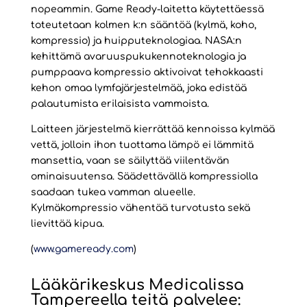
nopeammin. Game Ready-laitetta käytettäessä
toteutetaan kolmen k:n sääntöä (kylmä, koho,
kompressio) ja huipputeknologiaa. NASA:n
kehittämä avaruuspukukennoteknologia ja
pumppaava kompressio aktivoivat tehokkaasti
kehon omaa lymfajärjestelmää, joka edistää
palautumista erilaisista vammoista.
Laitteen järjestelmä kierrättää kennoissa kylmää
vettä, jolloin ihon tuottama lämpö ei lämmitä
mansettia, vaan se säilyttää viilentävän
ominaisuutensa. Säädettävällä kompressiolla
saadaan tukea vamman alueelle.
Kylmäkompressio vähentää turvotusta sekä
lievittää kipua.
(
www.gameready.com
)
Lääkärikeskus Medicalissa
Tampereella teitä palvelee: