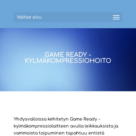
Valitse sivu
GAME READY -
KYLMÄKOMPRESSIOHOITO
Yhdysvalloissa kehitetyn Game Ready -
kylmäkompressiolaitteen avulla leikkauksista ja
vammoista toipuminen tapahtuu entistä