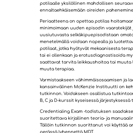
potilaalle yksilöllinen mahdollisen seuraa
ennaltaehkäisemään oireiden pahenemine
Periaatteena on opettaa potilas hoitamaan 
minimoimaan uuden episodin vaaratekijät 
uusiutuvasta selkäkipuepisodistaan omato
menetelmällä voidaan nopealla ja luotettava
potilaat, jotka hyötyvät mekaanisesta tera
tai ei ollenkaan ja erotusdiagnostisoida myö
saattavat tarvita leikkaushoitoa tai muuta l
muuta terapiaa.
Varmistaakseen vähimmäisosaamisen ja l
kansainvälinen McKenzie Instituutti on ke
tutkinnon. Voidakseen osallistua tutkintoon
B, C ja D-kurssit kyseisessä järjestyksessä 
Credentialing Exam -todistuksen saadakse
suoritettava kirjallinen teoria- ja manuaali
Tällöin tutkinnon suorittanut voi käyttää
perässä lyhennettä MDT.