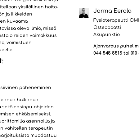
itellaan yksilöllinen hoito-
Jorma Eerola
n ja liikkeiden
Fysioterapeutti OMI
zien kuvaama
Osteopaatti
itavissa oleva ilmiö, missä
Akupunktio
ksesta oireiden voimakkuus
ssa, voimistuen
Ajanvaraus puhelim
ueelle.
044 545 5515 tai 010
:
essiivinen paheneminen
asennon hallinnan
tä sekä ensiapu-ohjeiden
misen ehkäisemiseksi.
orittamilla asennoilla ja
tään vähitellen terapeutin
o harjoituksista muodostuu