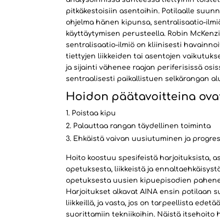
pitkäkestoisiin asentoihin. Potilaalle suunn
ohjelma hänen kipunsa, sentralisaatio-ilmiö
käyttäytymisen perusteella. Robin McKen
sentralisaatio-ilmiö on kliinisesti havainno
tiettyjen liikkeiden tai asentojen vaikutu
ja sijainti vähenee raajan periferisissä osi
sentraalisesti paikallistuen selkärangan al
Hoidon päätavoitteina ovat
Poistaa kipu
Palauttaa rangan täydellinen toiminta
Ehkäistä vaivan uusiutuminen ja progr
Hoito koostuu spesifeistä harjoituksista, 
opetuksesta, liikkeistä ja ennaltaehkäisys
opetuksesta uusien kipuepisodien pahene
Harjoitukset alkavat AINA ensin potilaan su
liikkeillä, ja vasta, jos on tarpeellista ede
suorittamiin tekniikoihin. Näistä itsehoit