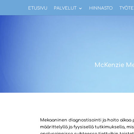
ETUSIVU
PALVELUT
HINNASTO
TYÖTE
McKenzie Me
Mekaaninen diagnostisointi ja hoito alkaa
määrittelyllä ja fyysisellä tutkimuksella, 
analysoinnissa suhteessa tiettyihin toistett