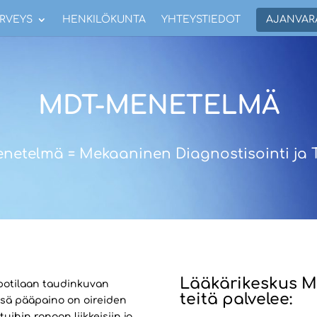
RVEYS
HENKILÖKUNTA
YHTEYSTIEDOT
AJANVAR
MDT-MENETELMÄ
netelmä = Mekaaninen Diagnostisointi ja T
Lääkärikeskus M
 potilaan taudinkuvan
teitä palvelee:
missä pääpaino on oireiden
uihin rangan liikkeisiin ja