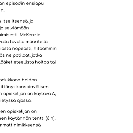
van episodin ensiapu
n.
itse itsensä, ja
ja selviämään
imisesti. McKenzie
lla tavalla määritellä
piasta nopeasti, hitaammin
s ne potilaat, jotka
ääketieteellistä hoitoa tai
aadukkaan hoidon
hittänyt kansainvälisen
 opiskelijan on käytävä A,
tietyssä ajassa.
en opiskelijan on
nen käytännön tentti (6 h).
 ammattinimikkeensä