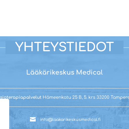
YHTEYSTIEDOT
Lääkärikeskus Medical
ysioterapiapalvelut
Hämeenkatu 25 B, 5. krs 33200 Tamper

info@laakarikeskusmedical.fi